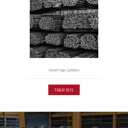
Seçenekler
ürün
sayfasından
seçilebilir
Genel Yapı Çelikleri
Bu
ürünün
TEKLIF İSTE
birden
fazla
varyasyonu
var.
Seçenekler
ürün
sayfasından