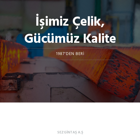
İşimiz Çelik,
Gücümüz Kalite
1987'DEN BERI
SEZGINTAŞ A.Ş