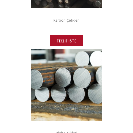
Karbon Çelikleri
Bu
ürünün
TEKLIF İSTE
birden
fazla
varyasyonu
var.
Seçenekler
ürün
sayfasından
seçilebilir