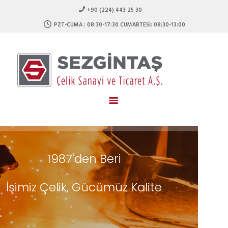
ANASAYFA
+90 (224) 443 25 30
KURUMSAL
PZT-CUMA : 08:30-17:30 CUMARTESI: 08:30-13:00
Sezgintaş
HIZMETLERIMIZ
İŞIMIZ ÇELIK GÜCÜMÜZ KALITE
ÜRÜNLERIMIZ
TEKNIK BILGILER
AĞIRLIK CETVELI
STOK LISTESI
İLETIŞIM
1987'den Beri
İşimiz Çelik, Gücümüz Kalite