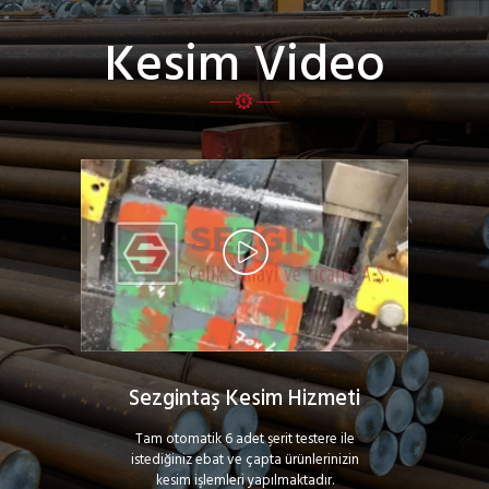
seçilebilir
Kesim Video
Sezgintaş Kesim Hizmeti
Tam otomatik 6 adet şerit testere ile
istediğiniz ebat ve çapta ürünlerinizin
kesim işlemleri yapılmaktadır.