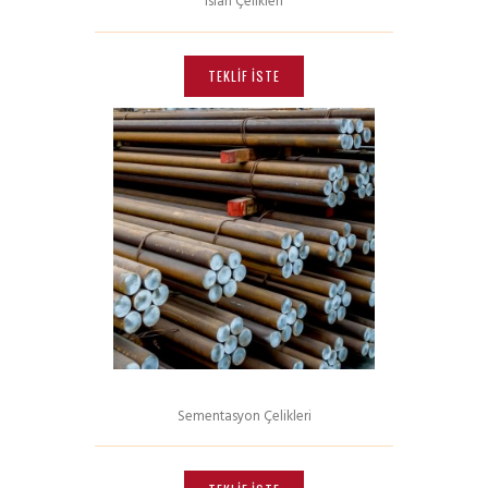
Islah Çelikleri
Bu
ürünün
TEKLIF İSTE
birden
fazla
varyasyonu
var.
Seçenekler
ürün
sayfasından
seçilebilir
Sementasyon Çelikleri
Bu
ürünün