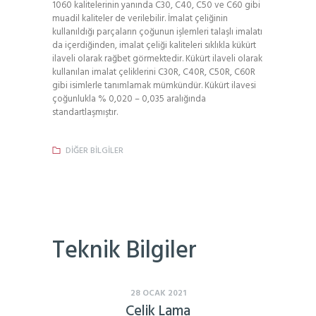
1060 kalitelerinin yanında C30, C40, C50 ve C60 gibi
muadil kaliteler de verilebilir. İmalat çeliğinin
kullanıldığı parçaların çoğunun işlemleri talaşlı imalatı
da içerdiğinden, imalat çeliği kaliteleri sıklıkla kükürt
ilaveli olarak rağbet görmektedir. Kükürt ilaveli olarak
kullanılan imalat çeliklerini C30R, C40R, C50R, C60R
gibi isimlerle tanımlamak mümkündür. Kükürt ilavesi
çoğunlukla % 0,020 – 0,035 aralığında
standartlaşmıştır.
DIĞER BILGILER
Teknik Bilgiler
28 OCAK 2021
Çelik Lama