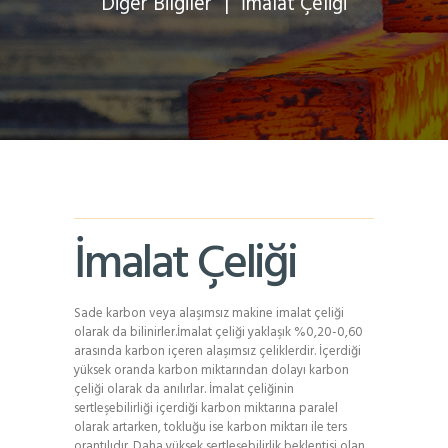
Diğer Bilgiler
İmalat Çeliği
İmalat Çeliği
Sade karbon veya alaşımsız makine imalat çeliği
olarak da bilinirler.İmalat çeliği yaklaşık %0,20-0,60
arasında karbon içeren alaşımsız çeliklerdir. İçerdiği
yüksek oranda karbon miktarından dolayı karbon
çeliği olarak da anılırlar. İmalat çeliğinin
sertleşebilirliği içerdiği karbon miktarına paralel
olarak artarken, tokluğu ise karbon miktarı ile ters
orantılıdır. Daha yüksek sertleşebilirlik beklentisi olan