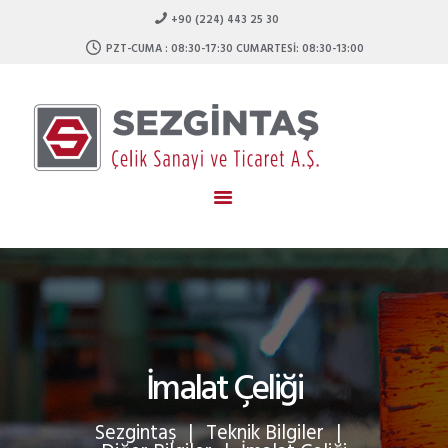
ANASAYFA
+90 (224) 443 25 30
KURUMSAL
PZT-CUMA : 08:30-17:30 CUMARTESI: 08:30-13:00
Sezgintaş
HIZMETLERIMIZ
İŞIMIZ ÇELIK GÜCÜMÜZ KALITE
ÜRÜNLERIMIZ
TEKNIK BILGILER
AĞIRLIK CETVELI
STOK LISTESI
İLETIŞIM
İmalat Çeliği
Sezgintaş
Teknik Bilgiler