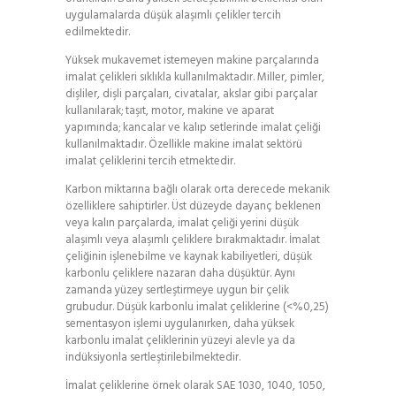
uygulamalarda düşük alaşımlı çelikler tercih
edilmektedir.
Yüksek mukavemet istemeyen makine parçalarında
imalat çelikleri sıklıkla kullanılmaktadır. Miller, pimler,
dişliler, dişli parçaları, civatalar, akslar gibi parçalar
kullanılarak; taşıt, motor, makine ve aparat
yapımında; kancalar ve kalıp setlerinde imalat çeliği
kullanılmaktadır. Özellikle makine imalat sektörü
imalat çeliklerini tercih etmektedir.
Karbon miktarına bağlı olarak orta derecede mekanik
özelliklere sahiptirler. Üst düzeyde dayanç beklenen
veya kalın parçalarda, imalat çeliği yerini düşük
alaşımlı veya alaşımlı çeliklere bırakmaktadır. İmalat
çeliğinin işlenebilme ve kaynak kabiliyetleri, düşük
karbonlu çeliklere nazaran daha düşüktür. Aynı
zamanda yüzey sertleştirmeye uygun bir çelik
grubudur. Düşük karbonlu imalat çeliklerine (<%0,25)
sementasyon işlemi uygulanırken, daha yüksek
karbonlu imalat çeliklerinin yüzeyi alevle ya da
indüksiyonla sertleştirilebilmektedir.
İmalat çeliklerine örnek olarak SAE 1030, 1040, 1050,