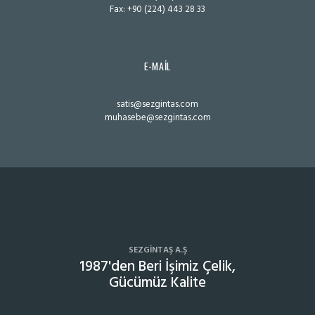
Fax
: +90 (224) 443 28 33
E-MAIL
satis@sezgintas.com
muhasebe@sezgintas.com
SEZGINTAŞ A.Ş
1987'den Beri İşimiz Çelik,
Gücümüz Kalite