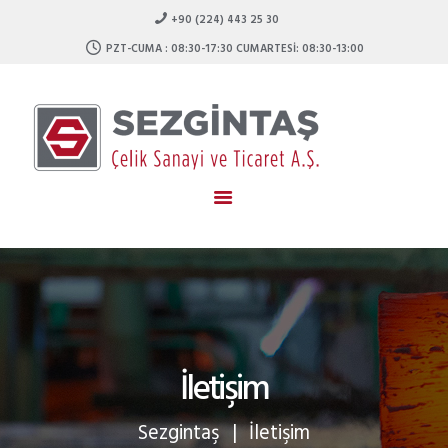
ANASAYFA
+90 (224) 443 25 30
KURUMSAL
PZT-CUMA : 08:30-17:30 CUMARTESI: 08:30-13:00
Sezgintaş
HIZMETLERIMIZ
İŞIMIZ ÇELIK GÜCÜMÜZ KALITE
ÜRÜNLERIMIZ
TEKNIK BILGILER
AĞIRLIK CETVELI
STOK LISTESI
İLETIŞIM
İletişim
Sezgintaş
İletişim